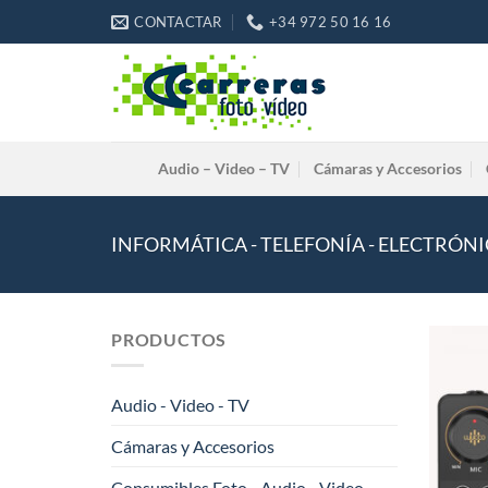
Saltar
CONTACTAR
+34 972 50 16 16
al
contenido
Audio – Video – TV
Cámaras y Accesorios
INFORMÁTICA - TELEFONÍA - ELECTRÓN
PRODUCTOS
Audio - Video - TV
Cámaras y Accesorios
Consumibles Foto - Audio - Video