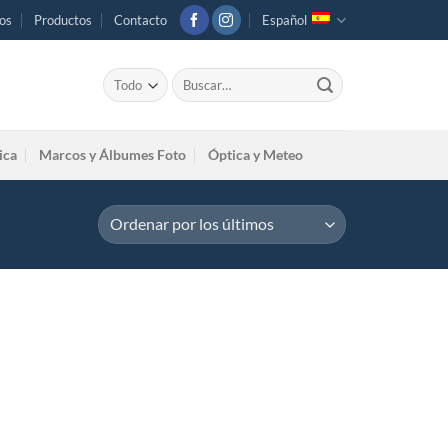
os
Productos
Contacto
Español
Buscar
por:
ica
Marcos y Álbumes Foto
Óptica y Meteo