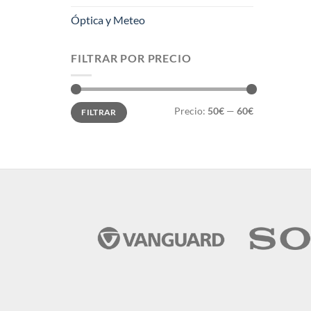
Óptica y Meteo
FILTRAR POR PRECIO
Precio
Precio
Precio:
50€
—
60€
FILTRAR
mínimo
máximo