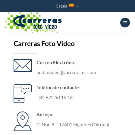
Skip
Català
to
content
Carreras Foto Vídeo
Correu Electrònic
audiovideo@carrerasmc.com
Telèfon de contacte
+34 972 50 16 16
Adreça
C. Nou 9 – 17600 Figueres (Girona)